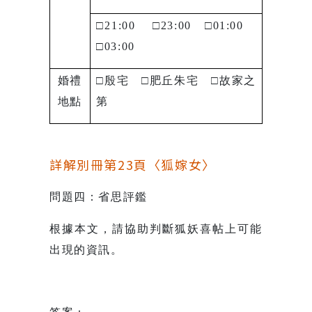
□
21:00
□
23:00
□
01:00
□
03:00
婚禮
□
殷宅
□
肥丘朱宅
□
故家之
地點
第
詳解別冊第23頁〈狐嫁女〉
問題四：省思評鑑
根據本文，請協助判斷狐妖喜帖上可能
出現的資訊。