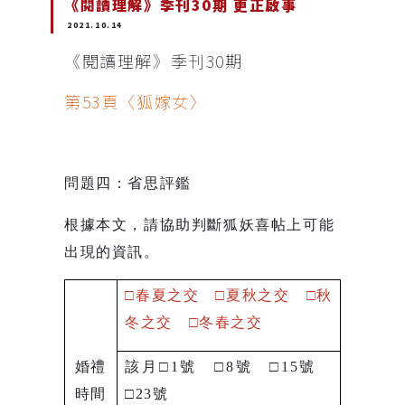
《閱讀理解》季刊30期 更正啟事
2021.10.14
《閱讀理解》季刊30期
第53頁〈狐嫁女〉
問題四：省思評鑑
根據本文，請協助判斷狐妖喜帖上可能
出現的資訊。
□
春夏之交
□
夏秋之交
□
秋
冬之交
□
冬春之交
婚禮
該月
□
1
號
□
8
號
□
15
號
時間
□
23
號