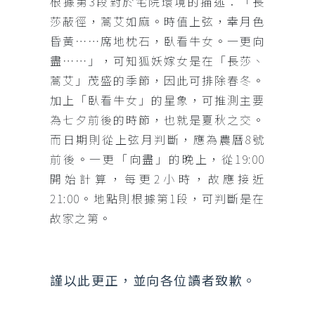
根據第
3
段對於宅院環境的描述：「
長
莎蔽徑，蒿艾如麻。
時值上弦，幸月色
昏黃
⋯⋯
席地枕石，臥看牛女。一更向
盡
⋯⋯
」，
可知狐妖嫁女是在「長莎、
蒿艾」茂盛的季節，因此可排除春冬。
加上「臥看牛女
」的星象，可推測主要
為七夕前後的時節，也就是夏秋之交。
而日期則從上弦月判斷，應為農曆
8
號
前後。一更「向盡」的晚上，從
19:00
開始計算，每更
2
小時，故應接近
21:00
。
地點則根據第
1
段，可判斷是在
故家之第。
謹以此更正，並向各位讀者致歉。