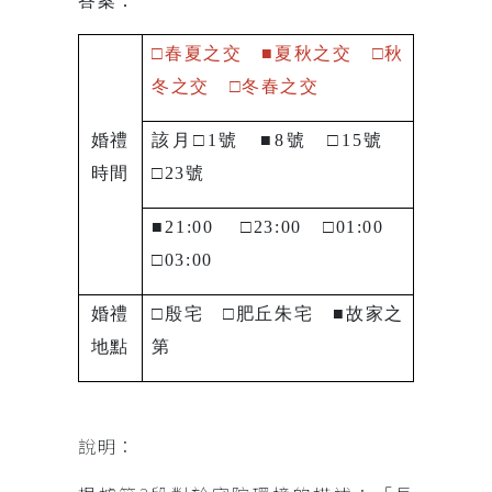
答案：
□
春夏之交
■
夏秋之交
□
秋
冬之交
□
冬春之交
婚禮
該月
□
1
號
■
8
號
□
15
號
時間
□
23
號
■
21:00
□
23:00
□
01:00
□
03:00
婚禮
□
殷宅
□
肥丘朱宅
■
故家之
地點
第
說明：