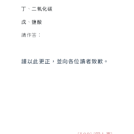
、
丁
二氧化碳
、
戊
鹽酸
請作答：
謹以此更正，並向各位讀者致歉。