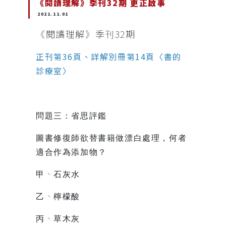
《閱讀理解》季刊32期 更正啟事
2021.11.01
《閱讀理解》季刊32期
正刊第36頁、詳解別冊第14頁〈書的
診療室〉
問題三：省思評鑑
圖書修復師欲替書籍做漂白處理，何者
適合作為添加物？
、
甲
石灰水
、
乙
檸檬酸
、
丙
草木灰