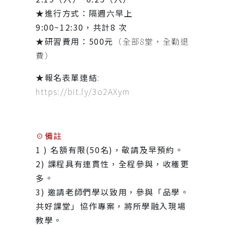
★進行方式
：
隔週六早上
9:00~12:30，共計8 次
★研習費用：500元
（全部8堂，全勤退
費）
★
報名表單連結
:
https://bit.ly/3o2AXym
☉備註
1 )
名額有限(50名)，敬請及早預約。
2) 課程具有連貫性，全程參與，收穫更
多。
3) 邀請老師們學以致用，參與「品學。
共好課堂」協作專案，將所學融入現場
教學。