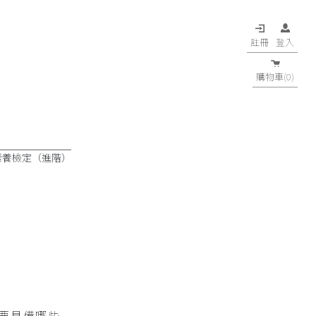
註冊
登入
購物車(0)
素養檢定（進階）
要具備哪些