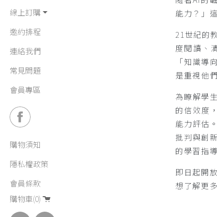
線上訂購
能力？」
邀約排程
21世紀
度閱讀、
連絡我們
「知識導
常見問題
是重視他
會員專區
為瞭解學
的信效度
能力評估
批判與創
購物須知
的學習指導
隱私權政策
即日起開放
會員條款
想了解更
購物車(0)