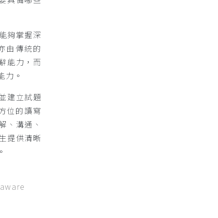
能夠掌握深
亦由傳統的
辭能力，而
能力。
並建立試題
方位的讀寫
解、溝通、
生提供清晰
。
/aware