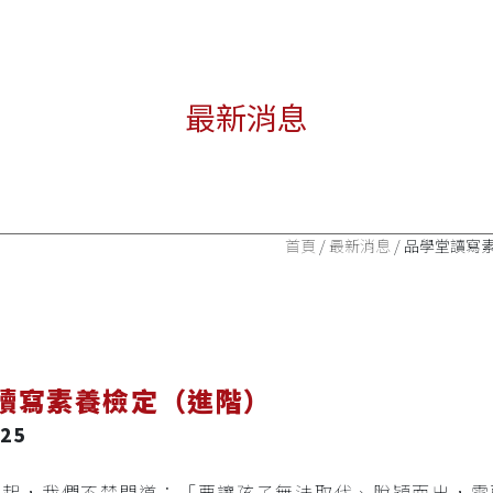
最新消息
首頁
/
最新消息
/ 品學堂讀寫
讀寫素養檢定（進階）
.25
的崛起，我們不禁問道：「要讓孩子無法取代、脫穎而出，需