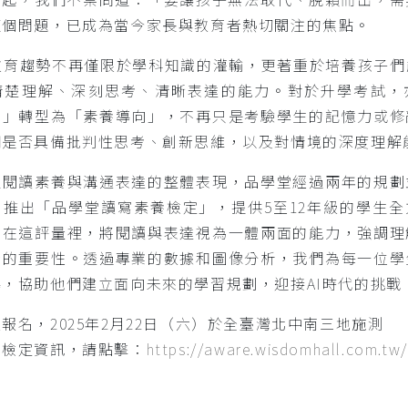
這個問題，已成為當今家長與教育者熱切關注的焦點。
的教育趨勢不再僅限於學科知識的灌輸，更著重於培養孩子們
清楚理解、深刻思考、清晰表達的能力。對於升學考試，
向」轉型為「素養導向」，不再只是考驗學生的記憶力或修
們是否具備批判性思考、創新思維，以及對情境的深度理解
生閱讀素養與溝通表達的整體表現，品學堂經過兩年的規劃
，推出「品學堂讀寫素養檢定」，提供5至12年級的學生全
。在這評量裡，將閱讀與表達視為一體兩面的能力，強調理
新的重要性。透過專業的數據和圖像分析，我們為每一位學
，協助他們建立面向未來的學習規劃，迎接AI時代的挑戰
報名，2025年2月22日（六）於全臺灣北中南三地施測
多檢定資訊，請點擊：
https://aware.wisdomhall.com.tw